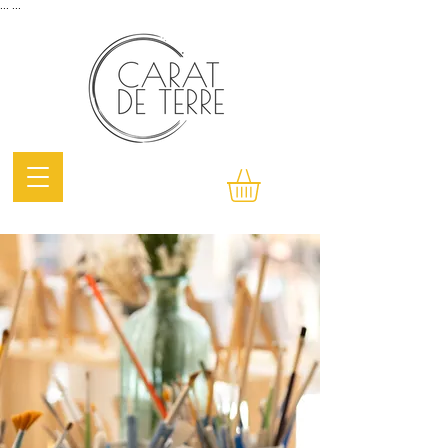
...
...