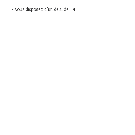
• Vous disposez d’un délai de 14
jours pour un retour sans motif.
• N’hésitez pas à me contacter pour
toute information supplémentaire, je
serai heureuse de vous répondre.
ACCUEIL
COLLIERS
BAGUES
CARAT DE TERRE